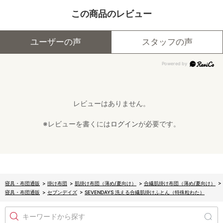
この商品のレビュー
ユーザーの声
スタッフの声
レビューはありません。
※レビューを書くには
ログイン
が必要です。
寝具・布団通販
>
掛け布団
>
肌掛け布団（薄め/夏向け）
>
合繊肌掛け布団（薄め/夏向け）
>
寝具・布団通販
>
セブンデイズ
>
SEVENDAYS 洗える合繊肌掛けふとん（特殊粒わた）
キーワードから探す