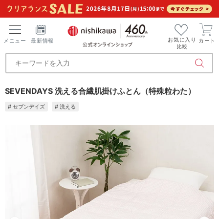
お気に入り
メニュー
最新情報
カート
比較
SEVENDAYS 洗える合繊肌掛けふとん（特殊粒わた）
# セブンデイズ
# 洗える