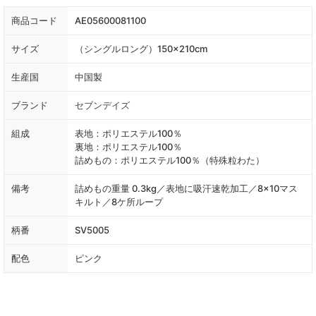
商品コード
AE05600081100
サイズ
（シングルロング）150×210cm
生産国
中国製
ブランド
セブンデイズ
組成
表地：ポリエステル100％
裏地：ポリエステル100％
詰めもの：ポリエステル100％（特殊粒わた）
備考
詰めもの重量 0.3kg／表地に吸汗速乾加工／8×10マス
キルト／8ケ所ループ
柄番
SV5005
配色
ピンク