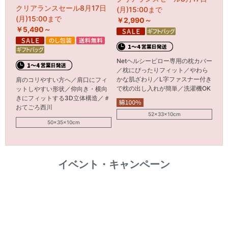
クリアランスセール8月17日
(月)15:00まで
(月)15:00まで
￥2,990～
￥5,490～
Netヘルシーピロー専用の枕カバー
／枕にぴったりフィット／やわら
かな肌ざわり／L字ファスナー付き
肩のコリやすい方へ／肩口にフィ
で枕の出し入れが簡単／洗濯機OK
ットしやすい形状／仰向き・横向
きにフィットする3D立体構造／＃
おてごろ西川
52×33×10cm
50×35×10cm
イベント・キャンペーン