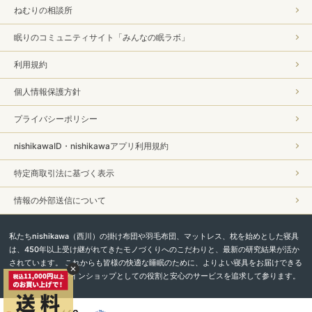
ねむりの相談所
眠りのコミュニティサイト「みんなの眠ラボ」
利用規約
個人情報保護方針
プライバシーポリシー
nishikawaID・nishikawaアプリ利用規約
特定商取引法に基づく表示
情報の外部送信について
私たちnishikawa（西川）の掛け布団や羽毛布団、マットレス、枕を始めとした寝具
は、450年以上受け継がれてきたモノづくりへのこだわりと、最新の研究結果が活か
されています。 これからも皆様の快適な睡眠のために、よりよい寝具をお届けできる
よう、直営オンラインショップとしての役割と安心のサービスを追求して参ります。