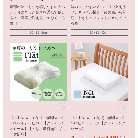
頭部の熱ごもりを感じやすい方へ
首のコリやすい方へ／点で支える
／自分に合った高さを選んで使え
フレキシブル構造／後頭部から首
る／ご家庭で洗える／＃おてごろ
筋にやさしくフィット／＃おてご
西川
ろ西川
50×35×8cm
60×35×10cm
〈nishikawa（西川）睡眠Labo〉
〈nishikawa（西川）睡眠Labo〉
Flat ヘルシーピロー【クリアラン
Net ピローケース【クリアランス
スセール】【のし・送料無料 ギフ
セール】
ト対応可】
クリアランスセール8月17日