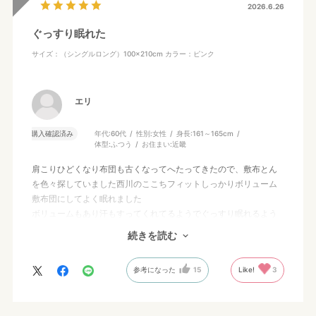
2026.6.26
ぐっすり眠れた
サイズ：（シングルロング）100×210cm
カラー：ピンク
エリ
購入確認済み
年代:
60代
性別:
女性
身長:
161～165cm
体型:
ふつう
お住まい:
近畿
肩こりひどくなり布団も古くなってへたってきたので、敷布とん
を色々探していました西川のここちフィットしっかりボリューム
敷布団にしてよく眠れました
ボリュームもあり汗もすってくれてるようでぐっすり眠れるよう
に工夫されています
続きを読む
購入後もお布団のケアのことなどのメールがきて嬉しいです
参考になった
15
Like!
3