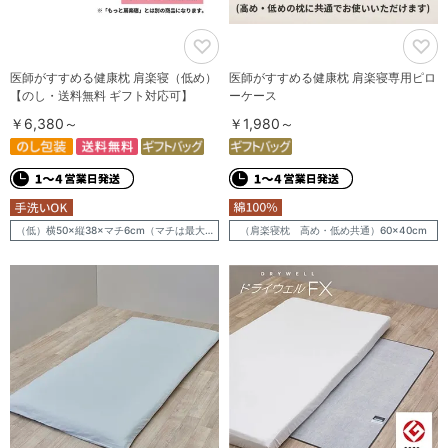
医師がすすめる健康枕 肩楽寝（低め）
医師がすすめる健康枕 肩楽寝専用ピロ
【のし・送料無料 ギフト対応可】
ーケース
￥6,380～
￥1,980～
（低）横50×縦38×マチ6cm（マチは最大幅の高さです）
（肩楽寝枕 高め・低め共通）60×40cm