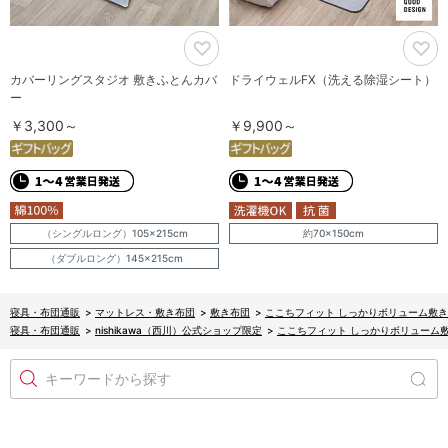
カバーリングスタジオ 敷きふとんカバ
ドライウェルFX（洗える除湿シート）
ー
￥3,300～
￥9,900～
（シングルロング）105×215cm
約70×150cm
（ダブルロング）145×215cm
寝具・布団通販
>
マットレス・敷き布団
>
敷き布団
>
ここちフィット しっかりボリューム敷きふ
寝具・布団通販
>
nishikawa（西川）公式ショップ限定
>
ここちフィット しっかりボリューム敷
キーワードから探す