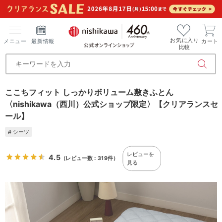
お気に入り
メニュー
最新情報
カート
比較
ここちフィット しっかりボリューム敷きふとん
〈nishikawa（西川）公式ショップ限定〉【クリアランスセ
ール】
# シーツ
レビューを
4.5
（レビュー数：319件）
見る