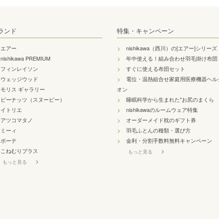
ランド
特集・キャンペーン
エアー
nishikawa（西川）の[エアー]シリーズ
nishikawa PREMIUM
年中使える！組み合わせ羽毛掛け布団
フィンレイソン
すぐに使える布団セット
ウェッジウッド
電位・温熱組合せ家庭用医療機器ヘル
モリス ギャラリー
オン
ピーナッツ（スヌーピー）
睡眠科学から生まれた"お尻のまくら
イトリエ
nishikawaのルームウェア特集
アツコマタノ
オーダーメイド枕のギフト券
ミーィ
羽毛ふとんの種類・選び方
ボーテ
金利・分割手数料無料キャンペーン
こねむりプラス
もっと見る
もっと見る