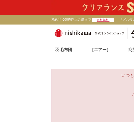
税込11,000円以上ご購入で
「メルマ
送料無料!
羽毛布団
［エアー］
商
いつも