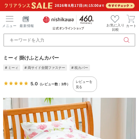
お気に入り
メニュー
最新情報
カート
比較
ミーィ 掛けふとんカバー
# ミーィ
# 両サイド全開ファスナー
# 枕カバー
レビューを
5.0
（レビュー数：3件）
見る