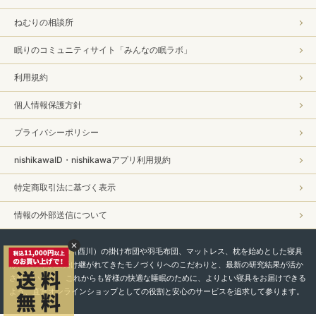
ねむりの相談所
眠りのコミュニティサイト「みんなの眠ラボ」
利用規約
個人情報保護方針
プライバシーポリシー
nishikawaID・nishikawaアプリ利用規約
特定商取引法に基づく表示
情報の外部送信について
私たちnishikawa（西川）の掛け布団や羽毛布団、マットレス、枕を始めとした寝具
は、450年以上受け継がれてきたモノづくりへのこだわりと、最新の研究結果が活か
されています。 これからも皆様の快適な睡眠のために、よりよい寝具をお届けできる
よう、直営オンラインショップとしての役割と安心のサービスを追求して参ります。