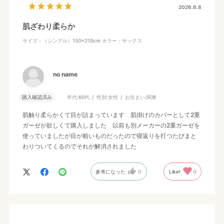
2026.6.8
肌ざわり柔らか
サイズ：（シングル）150×210cm
カラー：サックス
no name
購入確認済み
年代:
60代
性別:
女性
お住まい:
関東
肌触り柔らかくて目が詰まっています 肌掛けのカバーとして2重
ガーゼが欲しくて購入しました 以前も別メーカーの2重ガーゼを
使っていましたが目が粗いものだったので寝返りを打つたびまと
わりついてくるのでそれが解消されました
参考になった
0
Like!
0