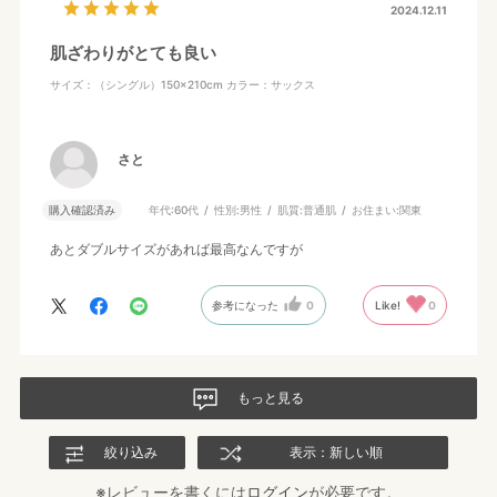
2024.12.11
肌ざわりがとても良い
サイズ：（シングル）150×210cm
カラー：サックス
さと
購入確認済み
年代:
60代
性別:
男性
肌質:
普通肌
お住まい:
関東
あとダブルサイズがあれば最高なんですが
参考になった
0
Like!
0
もっと見る
絞り込み
表示：新しい順
※レビューを書くには
ログイン
が必要です。