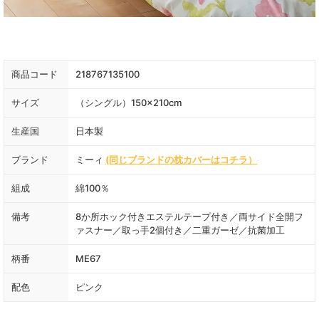
商品コード
218767135100
サイズ
（シングル）150×210cm
生産国
日本製
ブランド
ミーィ
(同じブランドの枕カバーはコチラ）
組成
綿100％
備考
8か所ホック付きエステルテープ付き／両サイド全開フ
ァスナー／取っ手2個付き／二重ガーゼ／抗菌加工
柄番
ME67
配色
ピンク