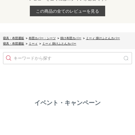
この商品の全てのレビューを見る
寝具・布団通販
>
布団カバー・シーツ
>
掛け布団カバー
>
ミーィ 掛けふとんカバー
寝具・布団通販
>
ミーィ
>
ミーィ 掛けふとんカバー
キーワードから探す
イベント・キャンペーン