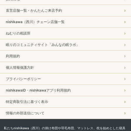
直営店舗一覧・かんたんご来店予約
nishikawa（西川）チェーン店舗一覧
ねむりの相談所
眠りのコミュニティサイト「みんなの眠ラボ」
利用規約
個人情報保護方針
プライバシーポリシー
nishikawaID・nishikawaアプリ利用規約
特定商取引法に基づく表示
情報の外部送信について
私たちnishikawa（西川）の掛け布団や羽毛布団、マットレス、枕を始めとした寝具