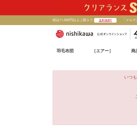
税込11,000円以上ご購入で
「メルマ
送料無料!
羽毛布団
［エアー］
商
いつも