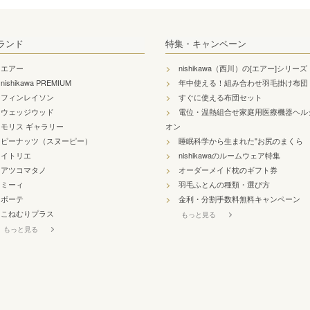
ランド
特集・キャンペーン
エアー
nishikawa（西川）の[エアー]シリーズ
nishikawa PREMIUM
年中使える！組み合わせ羽毛掛け布団
フィンレイソン
すぐに使える布団セット
ウェッジウッド
電位・温熱組合せ家庭用医療機器ヘル
モリス ギャラリー
オン
ピーナッツ（スヌーピー）
睡眠科学から生まれた"お尻のまくら
イトリエ
nishikawaのルームウェア特集
アツコマタノ
オーダーメイド枕のギフト券
ミーィ
羽毛ふとんの種類・選び方
ボーテ
金利・分割手数料無料キャンペーン
こねむりプラス
もっと見る
もっと見る