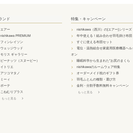
ランド
特集・キャンペーン
エアー
nishikawa（西川）の[エアー]シリーズ
nishikawa PREMIUM
年中使える！組み合わせ羽毛掛け布団
フィンレイソン
すぐに使える布団セット
ウェッジウッド
電位・温熱組合せ家庭用医療機器ヘル
モリス ギャラリー
オン
ピーナッツ（スヌーピー）
睡眠科学から生まれた"お尻のまくら
イトリエ
nishikawaのルームウェア特集
アツコマタノ
オーダーメイド枕のギフト券
ミーィ
羽毛ふとんの種類・選び方
ボーテ
金利・分割手数料無料キャンペーン
こねむりプラス
もっと見る
もっと見る