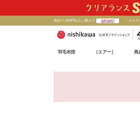
税込11,000円以上ご購入で
「メルマ
送料無料!
羽毛布団
［エアー］
商