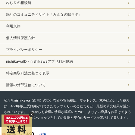
ねむりの相談所
眠りのコミュニティサイト「みんなの眠ラボ」
利用規約
個人情報保護方針
プライバシーポリシー
nishikawaID・nishikawaアプリ利用規約
特定商取引法に基づく表示
情報の外部送信について
私たちnishikawa（西川）の掛け布団や羽毛布団、マットレス、枕を始めとした寝具
は、450年以上受け継がれてきたモノづくりへのこだわりと、最新の研究結果が活か
されています。 これからも皆様の快適な睡眠のために、よりよい寝具をお届けできる
よう、直営オンラインショップとしての役割と安心のサービスを追求して参ります。