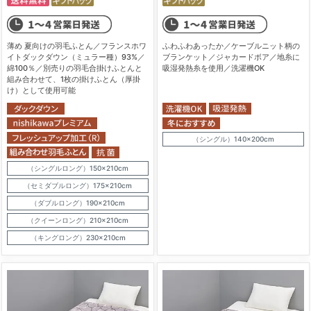
薄め 夏向けの羽毛ふとん／フランスホワ
ふわふわあったか／ケーブルニット柄の
イトダックダウン（ミュラー種）93%／
ブランケット／ジャカードボア／地糸に
綿100％／別売りの羽毛合掛けふとんと
吸湿発熱糸を使用／洗濯機OK
組み合わせて、1枚の掛けふとん（厚掛
け）として使用可能
（シングル）140×200cm
（シングルロング）150×210cm
（セミダブルロング）175×210cm
（ダブルロング）190×210cm
（クイーンロング）210×210cm
（キングロング）230×210cm