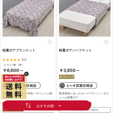
軽量ボアブランケット
軽量ボアハーフケット
5.0
（レビュー数：2件）
￥6,600～
￥3,850～
吸湿発熱／あったか毛布／ボリューム軽
吸湿発熱／あったかハーフケット／ボリ
量ボア
ューム軽量ボア
（ハーフ）140×100cm