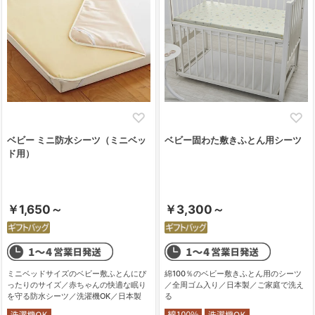
ベビー ミニ防水シーツ（ミニベッ
ベビー固わた敷きふとん用シーツ
ド用）
￥1,650～
￥3,300～
ミニベッドサイズのベビー敷ふとんにぴ
綿100％のベビー敷きふとん用のシーツ
ったりのサイズ／赤ちゃんの快適な眠り
／全周ゴム入り／日本製／ご家庭で洗え
を守る防水シーツ／洗濯機OK／日本製
る