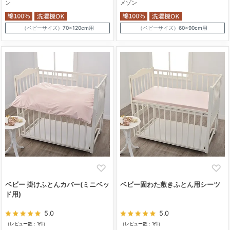
ン
メゾン
（ベビーサイズ）70×120cm用
（ベビーサイズ）60×90cm用
ベビー 掛けふとんカバー(ミニベッ
ベビー固わた敷きふとん用シーツ
ド用)
5.0
5.0
（レビュー数：1件）
（レビュー数：1件）