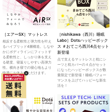
［エアーSX］マットレス
［nishikawa（西川）睡眠
Labo］Dotsハッピーボック
相反する柔軟性と弾力性を叶え
ス ＃おてごろ西川4点セット
るハイブリッド4層構造。しなや
かにボディラインにフィットす
新登場
る柔軟性と、しっかり体を支え
点で支えるマットレスと枕にシ
る硬度、寝返りしやすい高弾力
ーツと枕カバーの４点がセット
性。横向き寝での寝心地もより
になったハッピーボックスが数
快適にお休みいただけます。
量限定で新登場！睡眠パフォー
マンスを上げてハッピーな新生
活を！