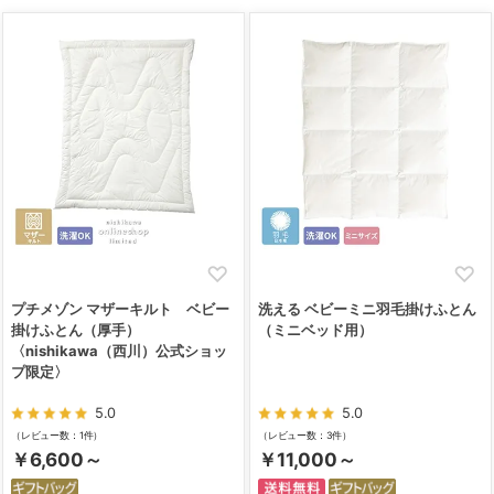
プチメゾン マザーキルト ベビー
洗える ベビーミニ羽毛掛けふとん
掛けふとん（厚手）
（ミニベッド用）
〈nishikawa（西川）公式ショッ
プ限定〉
5.0
5.0
（レビュー数：1件）
（レビュー数：3件）
￥6,600～
￥11,000～