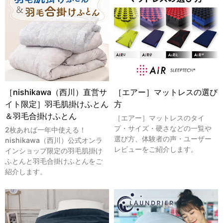
［nishikawa（西川）直営サ
［エアー］マットレスの選び
イト限定］羽毛肌掛けふとん
方
＆羽毛合掛けふとん
［エアー］マットレスのタイ
プ・サイズ・硬さなどの一覧や
2枚あれば一年中使える！
選び方、体験者の声・ユーザー
nishikawa（西川）公式オンラ
レビューをご紹介します。
インショップ限定の羽毛肌掛け
ふとんと羽毛合掛けふとんをご
紹介します。