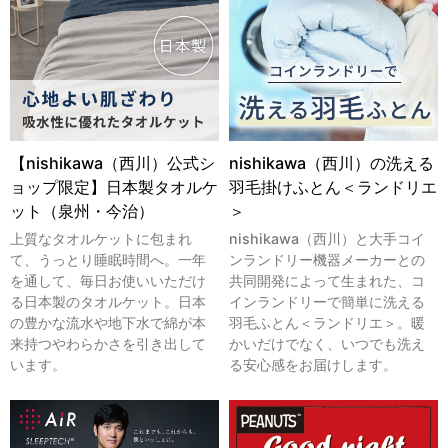
【nishikawa（西川）公式シ
nishikawa（西川）の洗える
ョップ限定】日本製タオルケ
羽毛掛けふとん＜ランドリエ
ット（泉州・今治）
＞
上質なタオルケットに包まれ
nishikawa（西川）と大手コイ
て、うっとり睡眠時間へ。一年
ンランドリー機器メーカーとの
を通して、毎日お使いいただけ
共同開発によって生まれた、コ
る日本製のタオルケット。日本
インランドリーで簡単に洗える
の豊かな流水や地下水で綿が本
羽毛ふとん＜ランドリエ＞。暖
来持つやわらかさを引き出して
かいだけでなく、いつでも洗え
います。
る安心感をお届けします。