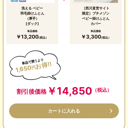
洗える ベビー
［西川直営サイト
羽毛掛けふとん
限定］
プチメゾン
（厚手）
ベビー掛けふとん
[ダック]
カバー
単品価格
単品価格
￥13,200
￥3,300
（税込）
（税込）
単品で買うより
お得!!
1,650
円
￥
14,850
（税込）
割引後価格
カートに入れる