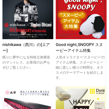
nishikawa（西川）の[エア
Good night,SNOOPY スヌ
ー]
ーピーアイテム特集
眠りに夢中になる特殊立体構造
人気キャラクター’スヌーピー’の
のマットレス。お客様のお声も
アイテム特集。スヌーピーと一
ぜひご覧ください。
緒に楽しい眠りの時間を。オス
スメのテーマアートを紹介しま
す。