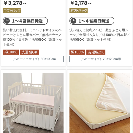
￥3,278～
￥2,178～
洗い替えに便利／ミニベッドサイズのベ
洗い替えに便利／ベビー敷きふとん用シ
ビー掛けふとん用カバー／無地カラー／
ーツ／全周ゴム入り／綿100%／日本製／
綿100％／日本製／洗濯機OK（洗濯ネッ
洗濯機OK（洗濯ネット使用）
ト使用）
（ベビーミニサイズ）80×100cm
（ベビーサイズ）70×120cm用