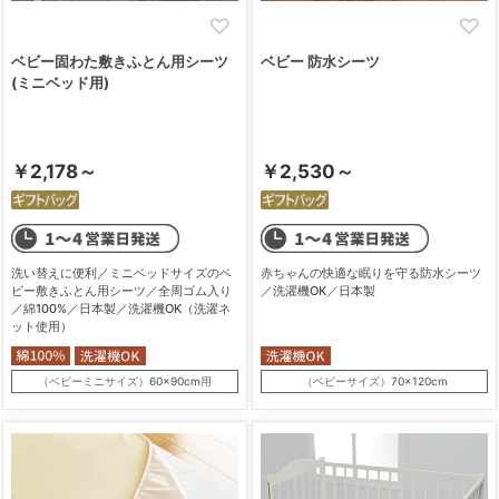
ベビー固わた敷きふとん用シーツ
ベビー 防水シーツ
(ミニベッド用)
￥2,178～
￥2,530～
洗い替えに便利／ミニベッドサイズのベ
赤ちゃんの快適な眠りを守る防水シーツ
ビー敷きふとん用シーツ／全周ゴム入り
／洗濯機OK／日本製
／綿100%／日本製／洗濯機OK（洗濯ネ
ット使用）
（ベビーミニサイズ）60×90cm用
（ベビーサイズ）70×120cm