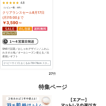
4.8
（レビュー数：6件）
クリアランスセール8月17日
(月)15:00まで
￥3,590～
SNSで話題／おしゃれデザイン／ふわふ
わタオル地／オールシーズン使える／出
産祝いギフト
(ベビーサイズ) おくるみ:78×78cm スタイ:約23×30cm
27
件
特集ページ