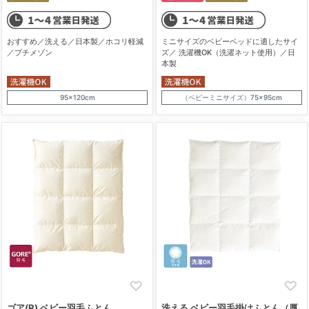
おすすめ／洗える／日本製／ホコリ軽減
ミニサイズのベビーベッドに適したサイ
／プチメゾン
ズ／ 洗濯機OK（洗濯ネット使用）／日
本製
95×120cm
（ベビーミニサイズ）75×95cm
ゴア(R) ベビー羽毛ふとん
洗える ベビー羽毛掛けふとん（厚