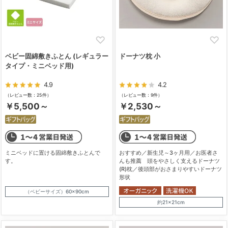
ベビー固綿敷きふとん (レギュラー
ドーナツ枕 小
タイプ・ミニベッド用)
4.9
4.2
（レビュー数：25件）
（レビュー数：9件）
￥5,500～
￥2,530～
ミニベッドに置ける固綿敷きふとんで
おすすめ／新生児～3ヶ月用／お医者さ
す。
んも推薦 頭をやさしく支えるドーナツ
(R)枕／後頭部がおさまりやすいドーナツ
形状
（ベビーサイズ）60×90cm
約21×21cm