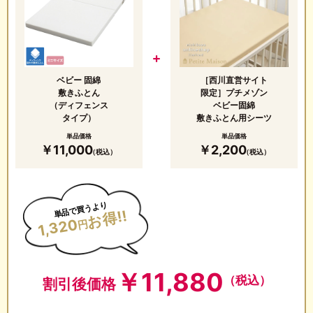
ベビー 固綿
［西川直営サイト
敷きふとん
限定］プチメゾン
（ディフェンス
ベビー固綿
タイプ）
敷きふとん用シーツ
単品価格
単品価格
￥11,000
￥2,200
（税込）
（税込）
単品で買うより
お得!!
1,320
円
￥
11,880
（税込）
割引後価格