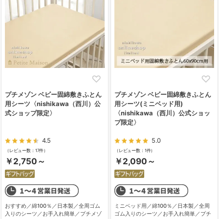
プチメゾン ベビー固綿敷きふとん
プチメゾン ベビー固綿敷きふとん
用シーツ〈nishikawa（西川）公
用シーツ(ミニベッド用)
式ショップ限定〉
〈nishikawa（西川）公式ショッ
プ限定〉
4.5
5.0
（レビュー数：17件）
（レビュー数：1件）
￥2,750～
￥2,090～
おすすめ／綿100％／日本製／全周ゴム
ミニベッド用／綿100％／日本製／全周
入りのシーツ／お手入れ簡単／プチメゾ
ゴム入りのシーツ／お手入れ簡単／プチ