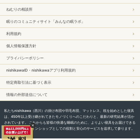
ねむりの相談所
眠りのコミュニティサイト「みんなの眠ラボ」
利用規約
個人情報保護方針
プライバシーポリシー
nishikawaID・nishikawaアプリ利用規約
特定商取引法に基づく表示
情報の外部送信について
私たちnishikawa（西川）の掛け布団や羽毛布団、マットレス、枕を始めとした寝具
は、450年以上受け継がれてきたモノづくりへのこだわりと、最新の研究結果が活か
されています。 これからも皆様の快適な睡眠のために、よりよい寝具をお届けできる
よう、直営オンラインショップとしての役割と安心のサービスを追求して参ります。