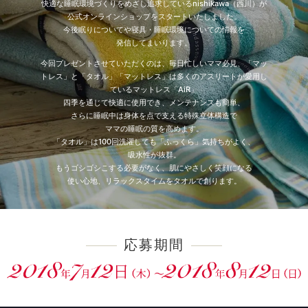
快適な睡眠環境づくりをめざし追求しているnishikawa（西川）が
公式オンラインショップをスタートいたしました。
今後眠りについてや寝具・睡眠環境についての情報を
発信してまいります。
今回プレゼントさせていただくのは、毎日忙しいママ必見、「マッ
トレス」と「タオル」「マットレス」は多くのアスリートが愛用し
ているマットレス「AiR」
四季を通じて快適に使用でき、メンテナンスも簡単、
さらに睡眠中は身体を点で支える特殊立体構造で
ママの睡眠の質を高めます。
「タオル」は100回洗濯しても「ふっくら」気持ちがよく、
吸水性が抜群。
もうゴシゴシこする必要がなく、肌にやさしく笑顔になる
使い心地、リラックスタイムをタオルで創ります。
応募期間