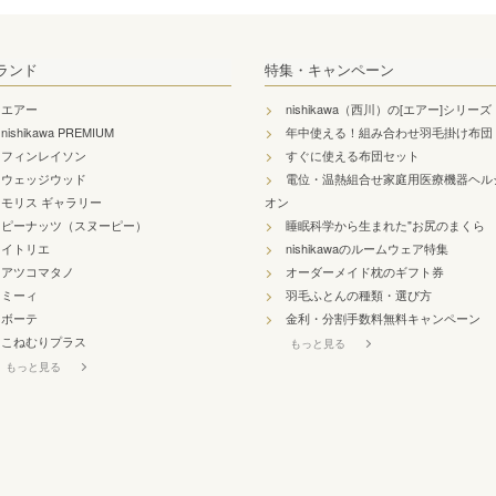
ランド
特集・キャンペーン
エアー
nishikawa（西川）の[エアー]シリーズ
nishikawa PREMIUM
年中使える！組み合わせ羽毛掛け布団
フィンレイソン
すぐに使える布団セット
ウェッジウッド
電位・温熱組合せ家庭用医療機器ヘル
モリス ギャラリー
オン
ピーナッツ（スヌーピー）
睡眠科学から生まれた"お尻のまくら
イトリエ
nishikawaのルームウェア特集
アツコマタノ
オーダーメイド枕のギフト券
ミーィ
羽毛ふとんの種類・選び方
ボーテ
金利・分割手数料無料キャンペーン
こねむりプラス
もっと見る
もっと見る