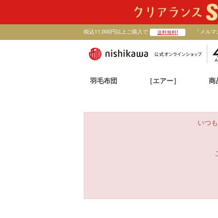
税込11,000円以上ご購入で
「メルマ
送料無料!
羽毛布団
［エアー］
商
いつも