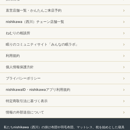
直営店舗一覧・かんたんご来店予約
nishikawa（西川）チェーン店舗一覧
ねむりの相談所
眠りのコミュニティサイト「みんなの眠ラボ」
利用規約
個人情報保護方針
プライバシーポリシー
nishikawaID・nishikawaアプリ利用規約
特定商取引法に基づく表示
情報の外部送信について
私たちnishikawa（西川）の掛け布団や羽毛布団、マットレス、枕を始めとした寝具