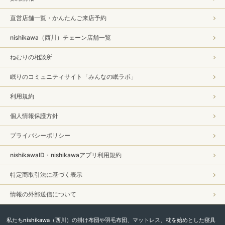
直営店舗一覧・かんたんご来店予約
nishikawa（西川）チェーン店舗一覧
ねむりの相談所
眠りのコミュニティサイト「みんなの眠ラボ」
利用規約
個人情報保護方針
プライバシーポリシー
nishikawaID・nishikawaアプリ利用規約
特定商取引法に基づく表示
情報の外部送信について
私たちnishikawa（西川）の掛け布団や羽毛布団、マットレス、枕を始めとした寝具