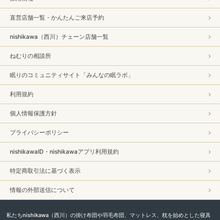
直営店舗一覧・かんたんご来店予約
nishikawa（西川）チェーン店舗一覧
ねむりの相談所
眠りのコミュニティサイト「みんなの眠ラボ」
利用規約
個人情報保護方針
プライバシーポリシー
nishikawaID・nishikawaアプリ利用規約
特定商取引法に基づく表示
情報の外部送信について
私たちnishikawa（西川）の掛け布団や羽毛布団、マットレス、枕を始めとした寝具