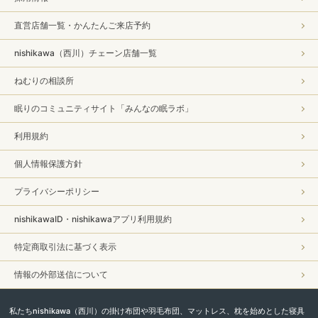
直営店舗一覧・かんたんご来店予約
nishikawa（西川）チェーン店舗一覧
ねむりの相談所
眠りのコミュニティサイト「みんなの眠ラボ」
利用規約
個人情報保護方針
プライバシーポリシー
nishikawaID・nishikawaアプリ利用規約
特定商取引法に基づく表示
情報の外部送信について
私たちnishikawa（西川）の掛け布団や羽毛布団、マットレス、枕を始めとした寝具