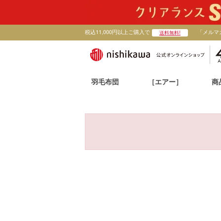
税込11,000円以上ご購入で
「メルマ
送料無料!
羽毛布団
［エアー］
商