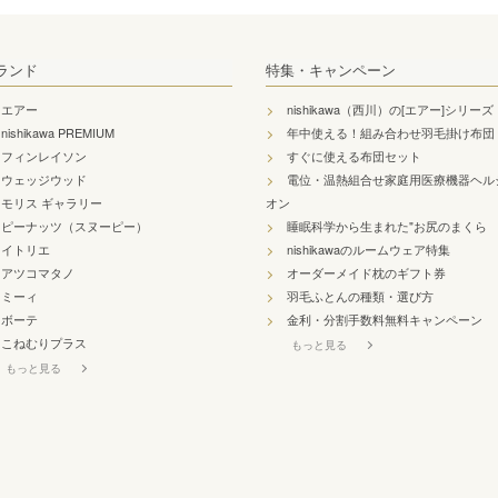
ランド
特集・キャンペーン
エアー
nishikawa（西川）の[エアー]シリーズ
nishikawa PREMIUM
年中使える！組み合わせ羽毛掛け布団
フィンレイソン
すぐに使える布団セット
ウェッジウッド
電位・温熱組合せ家庭用医療機器ヘル
モリス ギャラリー
オン
ピーナッツ（スヌーピー）
睡眠科学から生まれた"お尻のまくら
イトリエ
nishikawaのルームウェア特集
アツコマタノ
オーダーメイド枕のギフト券
ミーィ
羽毛ふとんの種類・選び方
ボーテ
金利・分割手数料無料キャンペーン
こねむりプラス
もっと見る
もっと見る