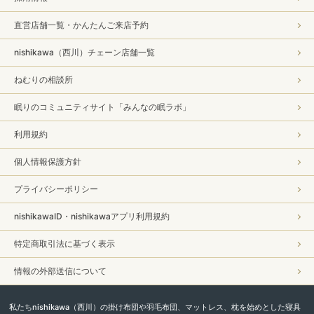
直営店舗一覧・かんたんご来店予約
nishikawa（西川）チェーン店舗一覧
ねむりの相談所
眠りのコミュニティサイト「みんなの眠ラボ」
利用規約
個人情報保護方針
プライバシーポリシー
nishikawaID・nishikawaアプリ利用規約
特定商取引法に基づく表示
情報の外部送信について
私たちnishikawa（西川）の掛け布団や羽毛布団、マットレス、枕を始めとした寝具