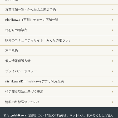
直営店舗一覧・かんたんご来店予約
nishikawa（西川）チェーン店舗一覧
ねむりの相談所
眠りのコミュニティサイト「みんなの眠ラボ」
利用規約
個人情報保護方針
プライバシーポリシー
nishikawaID・nishikawaアプリ利用規約
特定商取引法に基づく表示
情報の外部送信について
私たちnishikawa（西川）の掛け布団や羽毛布団、マットレス、枕を始めとした寝具