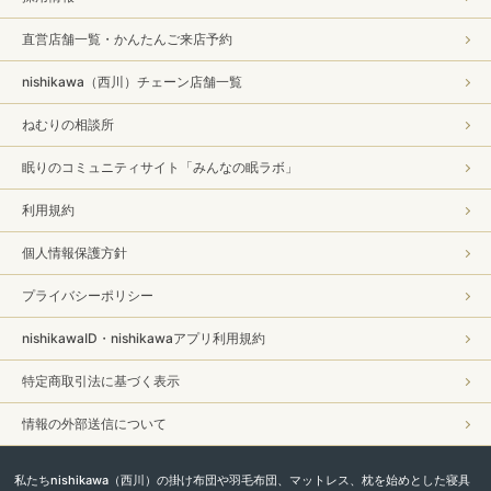
直営店舗一覧・かんたんご来店予約
nishikawa（西川）チェーン店舗一覧
ねむりの相談所
眠りのコミュニティサイト「みんなの眠ラボ」
利用規約
個人情報保護方針
プライバシーポリシー
nishikawaID・nishikawaアプリ利用規約
特定商取引法に基づく表示
情報の外部送信について
私たちnishikawa（西川）の掛け布団や羽毛布団、マットレス、枕を始めとした寝具