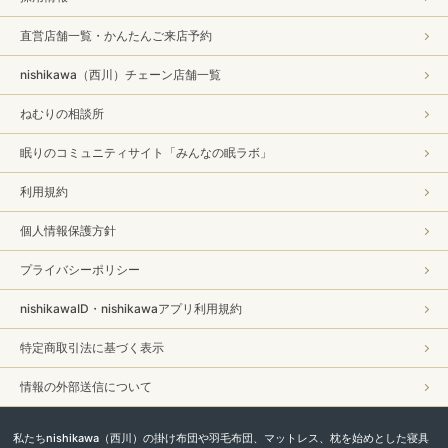
直営店舗一覧・かんたんご来店予約
nishikawa（西川）チェーン店舗一覧
ねむりの相談所
眠りのコミュニティサイト「みんなの眠ラボ」
利用規約
個人情報保護方針
プライバシーポリシー
nishikawaID・nishikawaアプリ利用規約
特定商取引法に基づく表示
情報の外部送信について
私たちnishikawa（西川）の掛け布団や羽毛布団、マットレス、枕を始めとした寝具