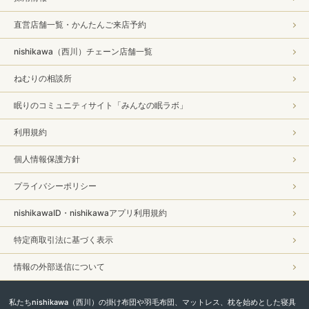
直営店舗一覧・かんたんご来店予約
nishikawa（西川）チェーン店舗一覧
ねむりの相談所
眠りのコミュニティサイト「みんなの眠ラボ」
利用規約
個人情報保護方針
プライバシーポリシー
nishikawaID・nishikawaアプリ利用規約
特定商取引法に基づく表示
情報の外部送信について
私たちnishikawa（西川）の掛け布団や羽毛布団、マットレス、枕を始めとした寝具