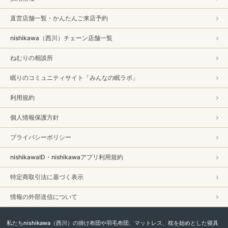
直営店舗一覧・かんたんご来店予約
nishikawa（西川）チェーン店舗一覧
ねむりの相談所
眠りのコミュニティサイト「みんなの眠ラボ」
利用規約
個人情報保護方針
プライバシーポリシー
nishikawaID・nishikawaアプリ利用規約
特定商取引法に基づく表示
情報の外部送信について
私たちnishikawa（西川）の掛け布団や羽毛布団、マットレス、枕を始めとした寝具