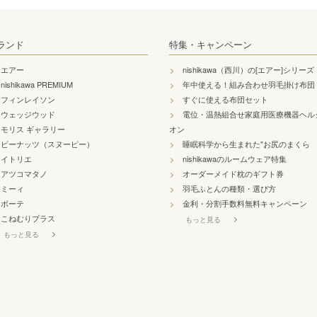
ランド
特集・キャンペーン
エアー
nishikawa（西川）の[エアー]シリーズ
nishikawa PREMIUM
年中使える！組み合わせ羽毛掛け布団
フィンレイソン
すぐに使える布団セット
ウェッジウッド
電位・温熱組合せ家庭用医療機器ヘル
モリス ギャラリー
オン
ピーナッツ（スヌーピー）
睡眠科学から生まれた"お尻のまくら
イトリエ
nishikawaのルームウェア特集
アツコマタノ
オーダーメイド枕のギフト券
ミーィ
羽毛ふとんの種類・選び方
ボーテ
金利・分割手数料無料キャンペーン
こねむりプラス
もっと見る
もっと見る