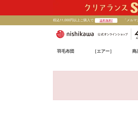
税込11,000円以上ご購入で
「メルマ
送料無料!
羽毛布団
［エアー］
商