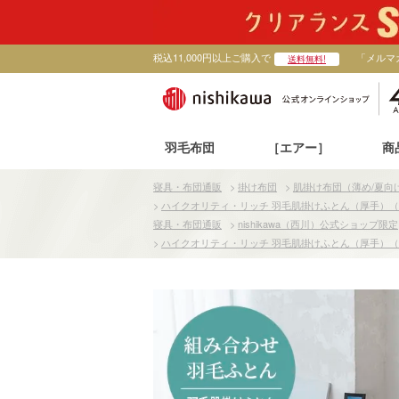
税込11,000円以上ご購入で
「メルマ
送料無料!
羽毛布団
［エアー］
商
寝具・布団通販
>
掛け布団
>
肌掛け布団（薄め/夏向
>
ハイクオリティ・リッチ 羽毛肌掛けふとん（厚手）（組
寝具・布団通販
>
nishikawa（西川）公式ショップ限定
>
ハイクオリティ・リッチ 羽毛肌掛けふとん（厚手）（組