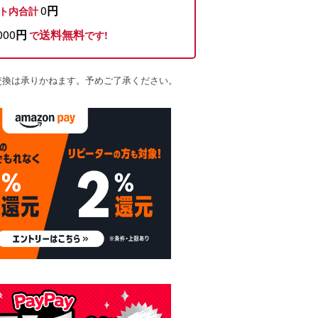
0
円
ト内合計
000
円
送料無料
で
です!
交換は承りかねます。予めご了承ください。