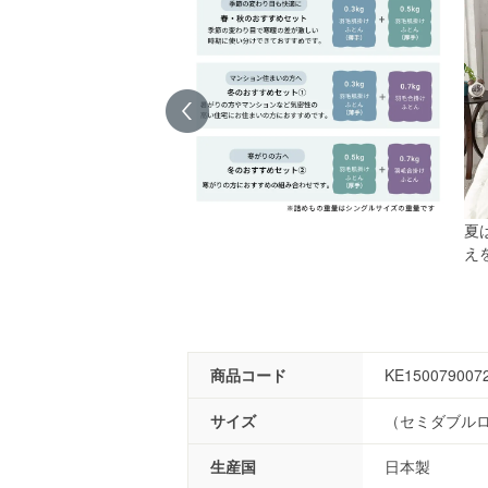
夏
え
商品コード
KE150079007
サイズ
（セミダブルロン
生産国
日本製