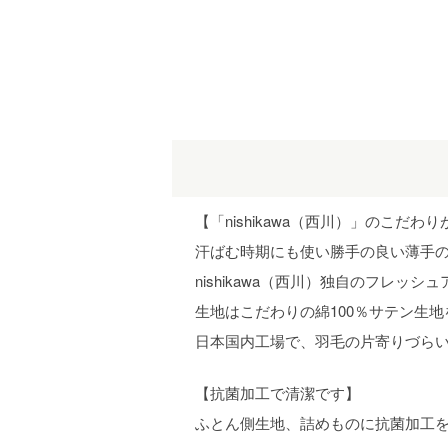
【「nishikawa（西川）」のこ
汗ばむ時期にも使い勝手の良い薄手
nishikawa（西川）独自のフレッ
生地はこだわりの綿100％サテン生地
日本国内工場で、羽毛の片寄りづらいn
【抗菌加工で清潔です】
ふとん側生地、詰めものに抗菌加工