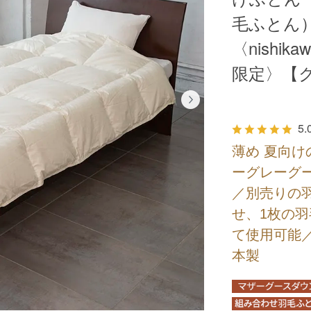
毛ふとん）
〈nishi
限定〉【
5.
薄め 夏向
ーグレーグー
／別売りの
せ、1枚の
て使用可能
本製