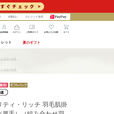
済
分割払い
クレジット決済
会員登録
ログイン
ご利用ガイド
お気に入り比較
カート
トレット
夏のギフト
ランスセール】
ランスセール】
リティ・リッチ 羽毛肌掛
（厚手）（組み合わせ羽