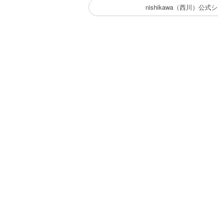
nishikawa（西川）