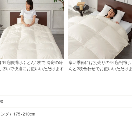
は羽毛肌掛けふとん1枚で 冷房の冷
寒い季節には別売りの羽毛合掛け
を防いで快適にお使いいただけます
んと2枚合わせでお使いいただけ
20
グ）175×210cm