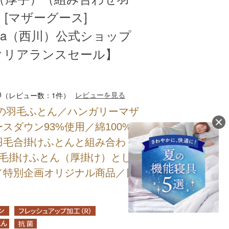
[マザーグース]
kawa（西川）公式ショップ
クリアランスセール】
0
レビューを見る
（レビュー数：1件）
けの羽毛ふとん／ハンガリーマザ
スダウン93%使用／綿100%
羽毛合掛けふとんと組み合わ
羽毛掛けふとん（厚掛け）とし
／特別企画オリジナル商品／日