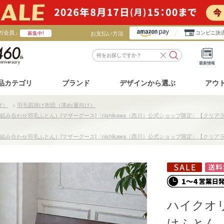
ガ会員」
お支払い方法
コンビニ決
募集中!
最新情報
品カテゴリ
ブランド
デザインから選ぶ
アウ
け）
>
羽毛肌掛け布団（薄め/夏向け）
み合わせ羽毛ふとん）[マザーグース]〈nishikawa（西川）公式ショップ限定〉【クリア
み合わせ羽毛ふとん）[マザーグース]〈nishikawa（西川）公式ショップ限定〉【クリア
ハイクオ
けふとん