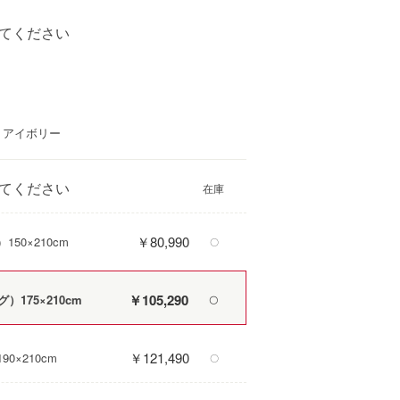
夏は
てください
：アイボリー
てください
￥80,990
50×210cm
〇
￥105,290
175×210cm
〇
￥121,490
0×210cm
〇