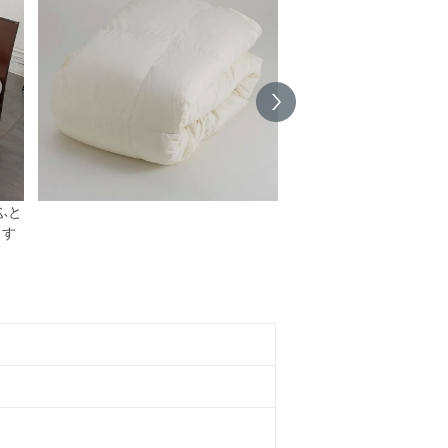
ふと
ます