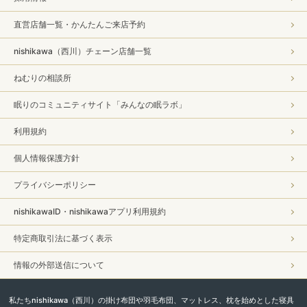
直営店舗一覧・かんたんご来店予約
nishikawa（西川）チェーン店舗一覧
ねむりの相談所
眠りのコミュニティサイト「みんなの眠ラボ」
利用規約
個人情報保護方針
プライバシーポリシー
nishikawaID・nishikawaアプリ利用規約
特定商取引法に基づく表示
情報の外部送信について
私たちnishikawa（西川）の掛け布団や羽毛布団、マットレス、枕を始めとした寝具