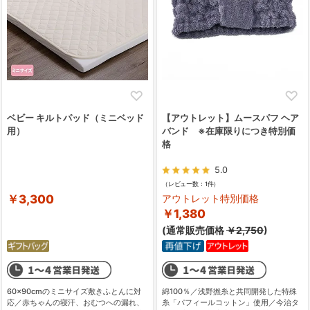
ベビー キルトパッド（ミニベッド
【アウトレット】ムースパフ ヘア
用）
バンド ※在庫限りにつき特別価
格
5.0
（レビュー数：1件）
￥3,300
アウトレット特別価格
￥1,380
(通常販売価格
￥2,750
)
60×90cmのミニサイズ敷きふとんに対
綿100％／浅野撚糸と共同開発した特殊
応／赤ちゃんの寝汗、おむつへの漏れ、
糸「パフィールコットン」使用／今治タ