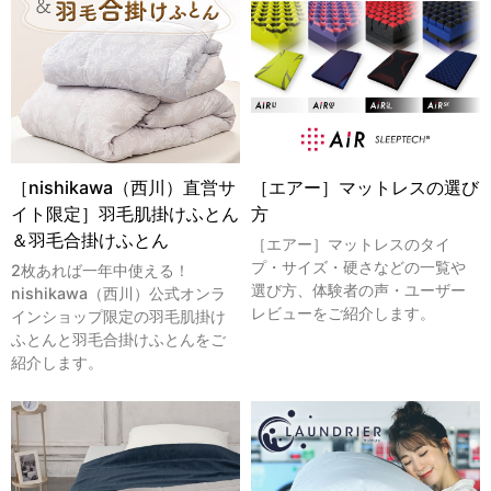
［nishikawa（西川）直営サ
［エアー］マットレスの選び
イト限定］羽毛肌掛けふとん
方
＆羽毛合掛けふとん
［エアー］マットレスのタイ
プ・サイズ・硬さなどの一覧や
2枚あれば一年中使える！
選び方、体験者の声・ユーザー
nishikawa（西川）公式オンラ
レビューをご紹介します。
インショップ限定の羽毛肌掛け
ふとんと羽毛合掛けふとんをご
紹介します。