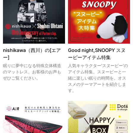
nishikawa（西川）の[エア
Good night,SNOOPY スヌ
ー]
ーピーアイテム特集
眠りに夢中になる特殊立体構造
人気キャラクター’スヌーピー’の
のマットレス。お客様のお声も
アイテム特集。スヌーピーと一
ぜひご覧ください。
緒に楽しい眠りの時間を。オス
スメのテーマアートを紹介しま
す。