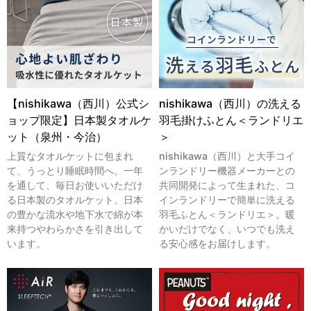
【nishikawa（西川）公式シ
nishikawa（西川）の洗える
ョップ限定】日本製タオルケ
羽毛掛けふとん＜ランドリエ
ット（泉州・今治）
＞
上質なタオルケットに包まれ
nishikawa（西川）と大手コイ
て、うっとり睡眠時間へ。一年
ンランドリー機器メーカーとの
を通して、毎日お使いいただけ
共同開発によって生まれた、コ
る日本製のタオルケット。日本
インランドリーで簡単に洗える
の豊かな流水や地下水で綿が本
羽毛ふとん＜ランドリエ＞。暖
来持つやわらかさを引き出して
かいだけでなく、いつでも洗え
います。
る安心感をお届けします。