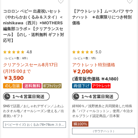
コロロン ベビー 出産祝いセット
【アウトレット】ムースパフ サウ
（やわらかおくるみ＆スタイ）＜
ナハット ※在庫限りにつき特別
nishikawa（西川）×MOTHERS
価格
編集部コラボ＞【クリアランスセ
ール】【のし・送料無料 ギフト対
応可】
4.8
5.0
（レビュー数：6件）
（レビュー数：1件）
クリアランスセール8月17日
アウトレット特別価格
(月)15:00まで
￥2,090
￥3,590
(通常販売価格
￥4,180
)
SNSで話題／おしゃれデザイン／ふわふ
綿100％／浅野撚糸と共同開発した特殊
わタオル地／オールシーズン使える／出
糸「パフィールコットン」使用／今治タ
産祝いギフト
オルブランド認定商品／日本製
(ベビーサイズ) おくるみ:78×78cm スタイ:約23×30cm
（サウナハット）