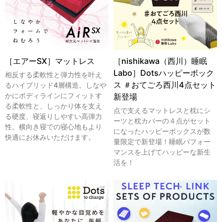
［エアーSX］マットレス
［nishikawa（西川）睡眠
Labo］Dotsハッピーボック
相反する柔軟性と弾力性を叶え
ス ＃おてごろ西川4点セット
るハイブリッド4層構造。しなや
かにボディラインにフィットす
新登場
る柔軟性と、しっかり体を支え
点で支えるマットレスと枕にシ
る硬度、寝返りしやすい高弾力
ーツと枕カバーの４点がセット
性。横向き寝での寝心地もより
になったハッピーボックスが数
快適にお休みいただけます。
量限定で新登場！睡眠パフォー
マンスを上げてハッピーな新生
活を！