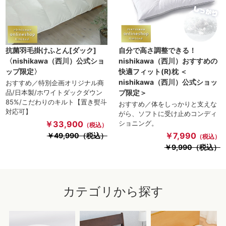
抗菌羽毛掛けふとん[ダック]
自分で高さ調整できる！
〈nishikawa（西川）公式ショ
nishikawa（西川）おすすめの
ップ限定〉
快適フィット(R)枕 ＜
nishikawa（西川）公式ショッ
おすすめ／特別企画オリジナル商
品/日本製/ホワイトダックダウン
プ限定＞
85%/こだわりのキルト【置き熨斗
おすすめ／体をしっかりと支えな
対応可】
がら、ソフトに受け止めコンディ
￥33,900
ショニング。
（税込）
￥7,990
￥49,990（税込）
（税込）
￥9,990（税込）
カテゴリから探す