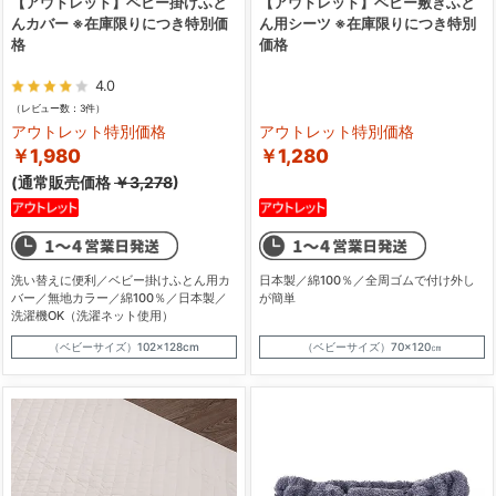
【アウトレット】ベビー掛けふと
【アウトレット】ベビー敷きふと
んカバー ※在庫限りにつき特別価
ん用シーツ ※在庫限りにつき特別
格
価格
4.0
（レビュー数：3件）
アウトレット特別価格
アウトレット特別価格
￥1,980
￥1,280
(通常販売価格
￥3,278
)
洗い替えに便利／ベビー掛けふとん用カ
日本製／綿100％／全周ゴムで付け外し
バー／無地カラー／綿100％／日本製／
が簡単
洗濯機OK（洗濯ネット使用）
（ベビーサイズ）102×128cm
（ベビーサイズ）70×120㎝