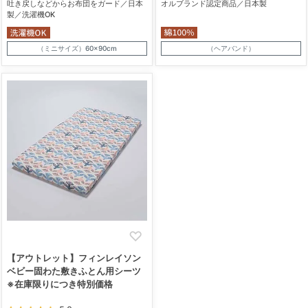
吐き戻しなどからお布団をガード／日本
オルブランド認定商品／日本製
製／洗濯機OK
（ミニサイズ）60×90cm
（ヘアバンド）
【アウトレット】フィンレイソン
ベビー固わた敷きふとん用シーツ
※在庫限りにつき特別価格