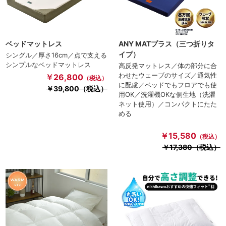
ベッドマットレス
ANY MATプラス（三つ折りタ
イプ）
シングル／厚さ16cm／点で支える
シンプルなベッドマットレス
高反発マットレス／体の部分に合
わせたウェーブのサイズ／通気性
￥26,800
（税込）
に配慮／ベッドでもフロアでも使
￥39,800（税込）
用OK／洗濯機OKな側生地（洗濯
ネット使用）／コンパクトにたた
める
￥15,580
（税込）
￥17,380（税込）