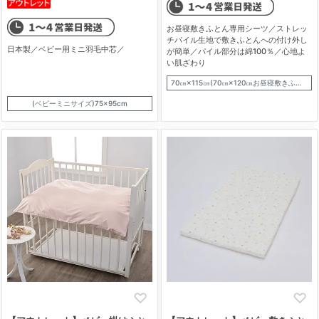
お昼寝敷きふとん専用シーツ／ストレッ
チパイル生地で敷きふとんへの付け外し
日本製／ベビー用ミニ羽毛中芯／
が簡単／パイル部分は綿100％／心地よ
い肌ざわり
70㎝×115㎝(70㎝×120㎝お昼寝敷きふとん用)
(ベビーミニサイズ)75×95cm